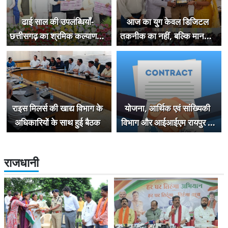
ढाई साल की उपलब्धियाँ-
आज का युग केवल डिजिटल
छत्तीसगढ़ का श्रमिक कल्याण के
तकनीक का नहीं, बल्कि मानवीय
क्षेत्र में नई पहचान
बुद्धिमत्ता और कृत्रिम बुद्धिमत्ता के
प्रभावी समन्वय का युग है - सीए
जैन
राइस मिलर्स की खाद्य विभाग के
योजना, आर्थिक एवं सांख्यिकी
अधिकारियों के साथ हुई बैठक
विभाग और आईआईएम रायपुर के
बीच एमओयू
राजधानी