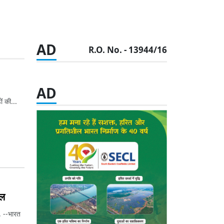
AD
R.O. No. - 13944/16
AD
ं की...
डल
, --भारत