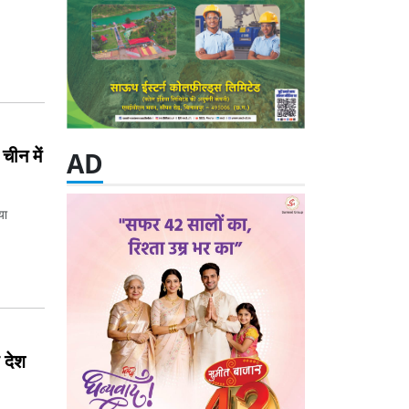
चीन में
AD
या
 देश