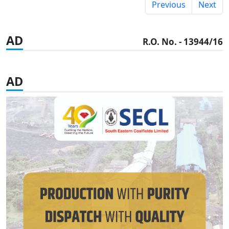
Previous
Next
AD
R.O. No. - 13944/16
AD