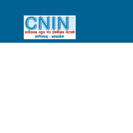
QUICK LINKS
HOME
CONTACT
PRIVACY POLICY
CONTACT US
Brajesh Choubey (Director/ Editor)
9425520331
chhattisgarhnin2010@gmail.com
पुराना सम्राट टॉकीज काम्प्लेक्स, स्टेशन रोड, रायपुर
SOCIAL LINKS