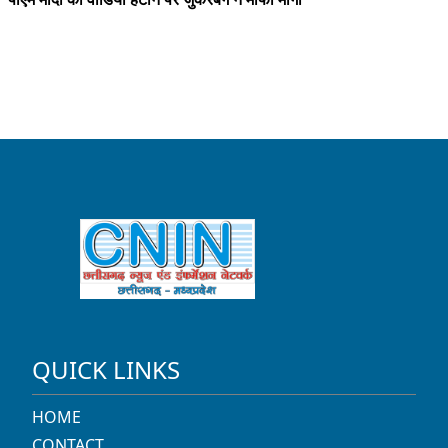
QUICK LINKS
HOME
CONTACT
PRIVACY POLICY
CONTACT US
Brajesh Choubey (Director/ Editor)
9425520331
chhattisgarhnin2010@gmail.com