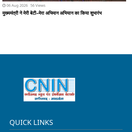
QUICK LINKS
HOME
CONTACT
PRIVACY POLICY
CONTACT US
Brajesh Choubey (Director/ Editor)