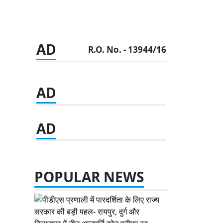
AD
R.O. No. - 13944/16
AD
AD
POPULAR NEWS