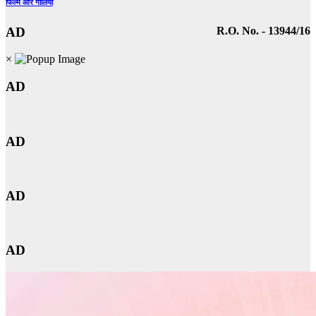
फिल्में और गालियां
AD
R.O. No. - 13944/16
×
AD
AD
AD
AD