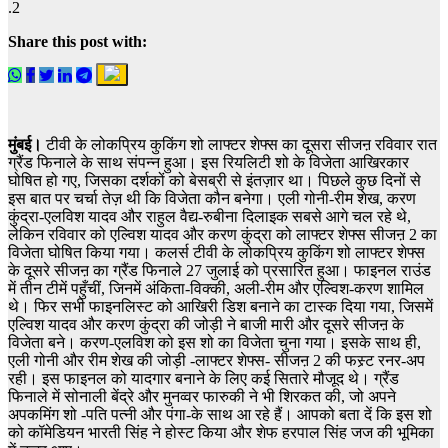
Share this post with:
मुंबई।
टीवी के लोकप्रिय कुकिंग शो लाफ्टर शेफ्स का दूसरा सीजऩ रविवार रात
ग्रैंड फिनाले के साथ संपन्न हुआ। इस रियलिटी शो के विजेता आखिरकार
घोषित हो गए, जिसका दर्शकों को बेसब्री से इंतज़ार था। पिछले कुछ दिनों से
इस बात पर चर्चा तेज़ थी कि विजेता कौन बनेगा। एली गोनी-रीम शेख, करण
कुंद्रा-एलविश यादव और राहुल वैद्य-रुबीना दिलाइक सबसे आगे चल रहे थे,
लेकिन रविवार को एल्विश यादव और करण कुंद्रा को लाफ्टर शेफ्स सीजऩ 2 का
विजेता घोषित किया गया। कलर्स टीवी के लोकप्रिय कुकिंग शो लाफ्टर शेफ्स
के दूसरे सीजऩ का ग्रैंड फिनाले 27 जुलाई को प्रसारित हुआ। फाइनल राउंड
में तीन टीमें पहुँचीं, जिनमें अंकिता-विक्की, अली-रीम और एल्विश-करण शामिल
थे। फिर सभी फाइनलिस्ट को आखिरी डिश बनाने का टास्क दिया गया, जिसमें
एल्विश यादव और करण कुंद्रा की जोड़ी ने बाजी मारी और दूसरे सीजऩ के
विजेता बने। करण-एलविश को इस शो का विजेता चुना गया। इसके साथ ही,
एली गोनी और रीम शेख की जोड़ी -लाफ्टर शेफ्स- सीजऩ 2 की फस्र्ट रनर-अप
रही। इस फाइनल को यादगार बनाने के लिए कई सितारे मौजूद थे। ग्रैंड
फिनाले में सोनाली बेंद्रे और मुनव्वर फारुकी ने भी शिरकत की, जो अपने
अपकमिंग शो -पति पत्नी और पंगा-के साथ आ रहे हैं। आपको बता दें कि इस शो
को कॉमेडियन भारती सिंह ने होस्ट किया और शेफ हरपाल सिंह जज की भूमिका